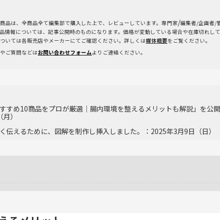
/
商品は、全商品全て編集部で購入した上で、レビューしています。専門家
編集者/企画者
品情報については、記事公開時のものになります。価格が変動している場合や在庫切れし
ついては各販売店やメーカーにてご確認ください。詳しくは
媒体概要
をご覧ください。
やご質問などは
お問い合わせフォーム
よりご連絡ください。
すすめ10商品をプロが厳選｜腸内環境を整えるメリットも解説」を公
日（月）
く伝えるために、図解を制作し挿入しました。：2025年3月9日（日）