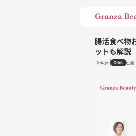
腸活食べ物
ットも解説
広告
飲食料