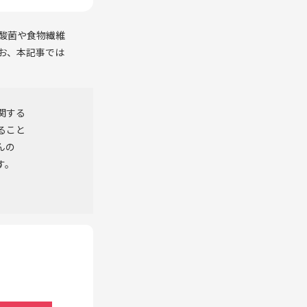
酸菌や食物繊維
お、本記事では
関する
ること
んの
す。