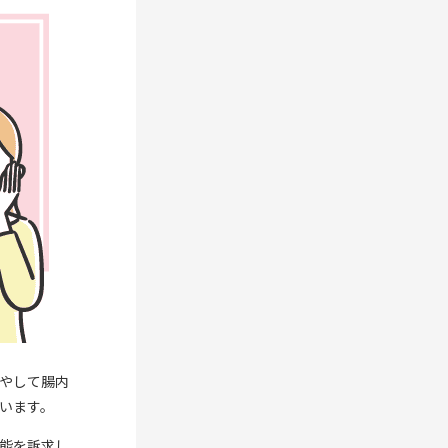
やして腸内
います。
能を訴求し