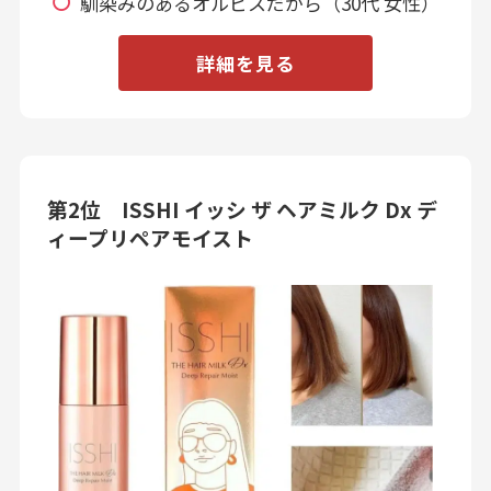
馴染みのあるオルビスだから（30代 女性）
詳細を見る
第2位 ISSHI イッシ ザ ヘアミルク Dx デ
ィープリペアモイスト