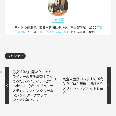
山中亮
本サイトの編集長。西日本新聞社デジタル事業部所属。2005年
西
日本新聞社
入社後、
メディアビジネス部門
や新規事業に携わ...
スキンケア
男女110人に聞いた！アイ
ライナーの実態調査｜使っ
完全栄養食のおすすめ10商
てみたいアイライナー2位
品をプロが厳選｜選び方や
はdejavu（デジャヴュ）ラ
メリット・デメリットも紹
スティンファイン クリーム
介
ペンシル ダークブラウ
ン！では第1位は？