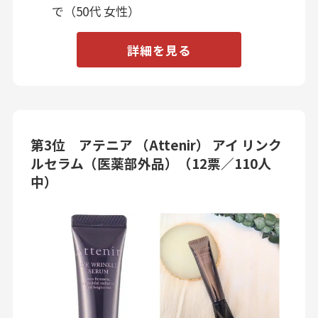
で（50代 女性）
詳細を見る
第3位 アテニア （Attenir） アイ リンク
ルセラム（医薬部外品）（12票／110人
中）