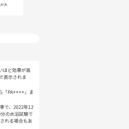
湿が大
が高いほど効果が高
でで表示されま
から「PA++++」ま
で、2022年12
0分の水浴試験で
記される場合もあ