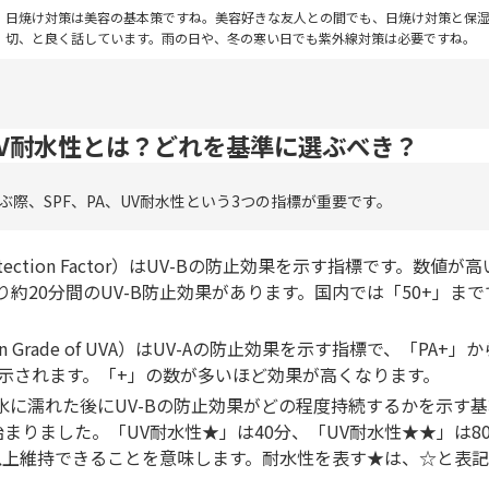
日焼け対策は美容の基本策ですね。美容好きな友人との間でも、日焼け対策と保
切、と良く話しています。雨の日や、冬の寒い日でも紫外線対策は必要ですね。
・UV耐水性とは？どれを基準に選ぶべき？
ぶ際、SPF、PA、UV耐水性という3つの指標が重要です。
Protection Factor）はUV-Bの防止効果を示す指標です。数値
たり約20分間のUV-B防止効果があります。国内では「50+」ま
tion Grade of UVA）はUV-Aの防止効果を示す指標で、「PA+」
表示されます。「+」の数が多いほど効果が高くなります。
水に濡れた後にUV-Bの防止効果がどの程度持続するかを示す基準
まりました。「UV耐水性★」は40分、「UV耐水性★★」は8
%以上維持できることを意味します。耐水性を表す★は、☆と表