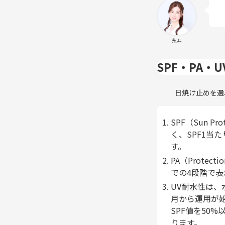
永井
SPF・PA
日焼け止めを選
SPF（Sun 
く、SPF1当
す。
PA（Protec
での4段階で
UV耐水性は、
月から運用が始
SPF値を50
ります。