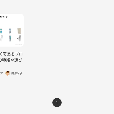
0商品をプロ
の種類や選び
ア
廣澤尚子
1