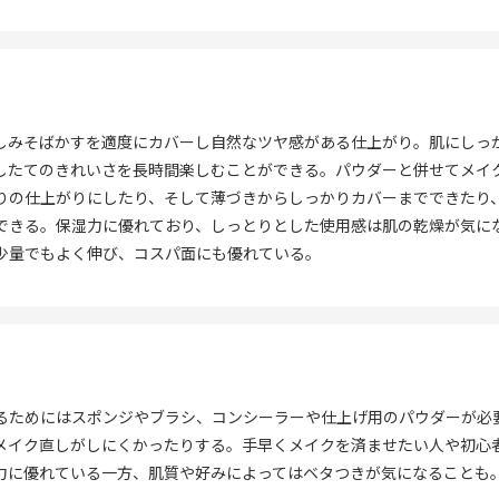
しみそばかすを適度にカバーし自然なツヤ感がある仕上がり。肌にしっ
したてのきれいさを長時間楽しむことができる。パウダーと併せてメイ
りの仕上がりにしたり、そして薄づきからしっかりカバーまでできたり
できる。保湿力に優れており、しっとりとした使用感は肌の乾燥が気に
少量でもよく伸び、コスパ面にも優れている。
るためにはスポンジやブラシ、コンシーラーや仕上げ用のパウダーが必
メイク直しがしにくかったりする。手早くメイクを済ませたい人や初心
力に優れている一方、肌質や好みによってはベタつきが気になることも